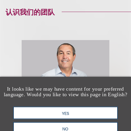
认识我们的团队
It looks like we may have content for your preferred
language. Would you like to view this page in English?
YES
Barney R. Given II
NO