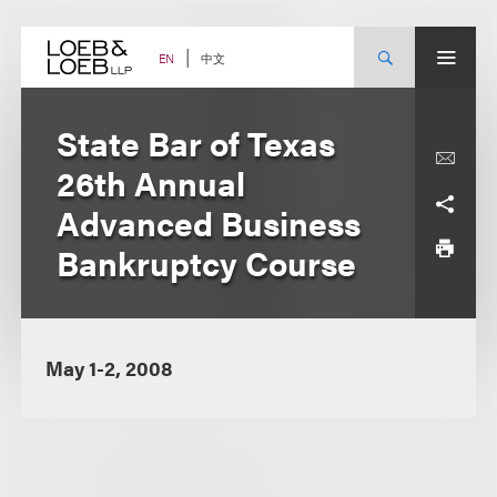
Skip
to
content
中文
EN
State Bar of Texas
26th Annual
Advanced Business
Bankruptcy Course
May 1-2, 2008