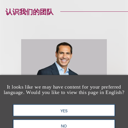
认识我们的团队
It looks like we may have content for your preferred
language. Would you like to view this page in English?
YES
David J. Levine
NO