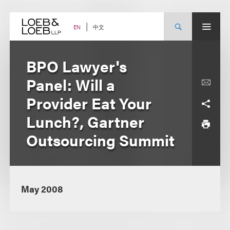
Skip
to
content
中文
EN
BPO Lawyer's
Panel: Will a
Provider Eat Your
Lunch?, Gartner
Outsourcing Summit
May 2008