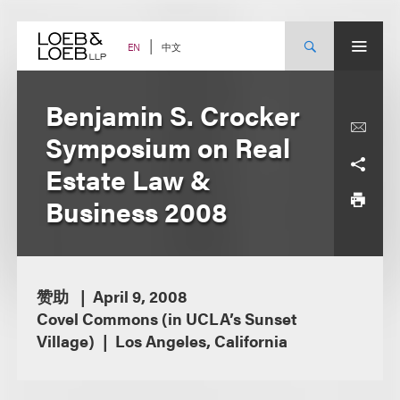
Skip
to
content
中文
EN
Benjamin S. Crocker
Symposium on Real
Estate Law &
Business 2008
赞助
April 9, 2008
Covel Commons (in UCLA’s Sunset
Village)
Los Angeles, California