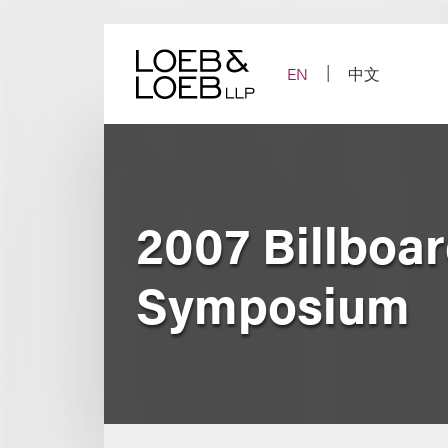
Skip
to
content
EN
中文
2007 Billboa
Symposium