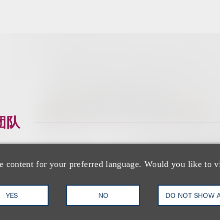
团队
e content for your preferred language. Would you like to v
YES
NO
DO NOT SHOW 
John T. Frankenh