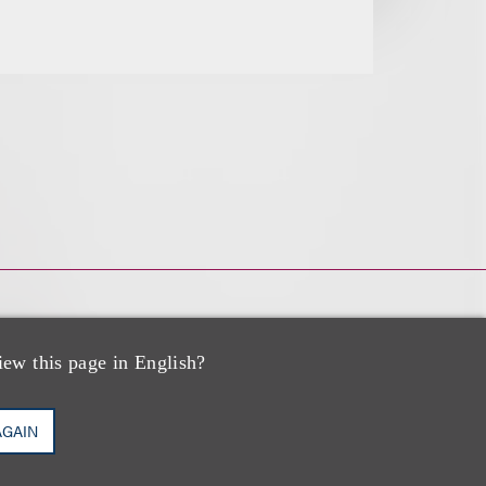
iew this page in English?
AGAIN
eimer