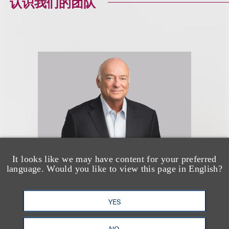
认识我们的团队
It looks like we may have content for your preferred
language. Would you like to view this page in English?
John T. Frankenheimer
YES
Chairman Emeritus, Loeb &
Loeb LLP; Chair, Music
NO