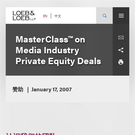
Skip
to
content
中文
EN
MasterClass™ on
Media Industry
Private Equity Deals
赞助
January 17, 2007