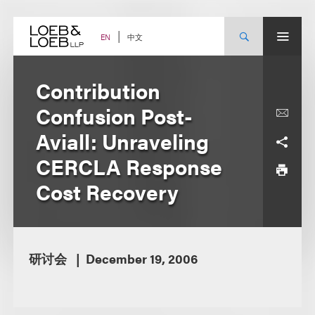
Skip
to
content
中文
EN
Contribution
Confusion Post-
Aviall: Unraveling
CERCLA Response
Cost Recovery
研讨会
December 19, 2006