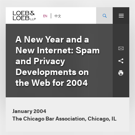
Skip
to
content
中文
EN
A New Year and a
New Internet: Spam
and Privacy
Developments on
the Web for 2004
January 2004
The Chicago Bar Association, Chicago, IL