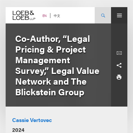
Skip
to
content
中文
EN
Co-Author, “Legal
Pricing & Project
Management
Survey,” Legal Value
Network and The
Blickstein Group
Cassie Vertovec
2024