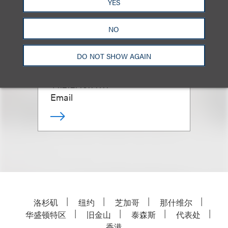
YES
Cassie Vertovec
NO
Chief Practice Management
DO NOT SHOW AGAIN
Officer
+1.212.407.4111
Email
洛杉矶
纽约
芝加哥
那什维尔
华盛顿特区
旧金山
泰森斯
代表处
香港