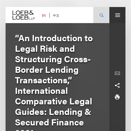
Skip
to
content
中文
EN
“An Introduction to
Legal Risk and
Structuring Cross-
Border Lending
Transactions,”
International
Comparative Legal
Guides: Lending &
Secured Finance