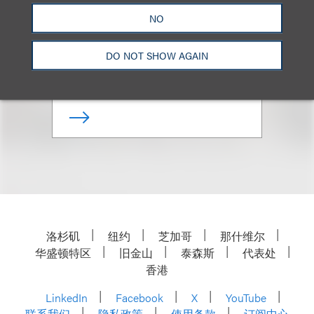
Georges Lederman
NO
资深顾问律师
DO NOT SHOW AGAIN
+ 212.407.4141
Email
洛杉矶
纽约
芝加哥
那什维尔
华盛顿特区
旧金山
泰森斯
代表处
香港
LinkedIn
Facebook
X
YouTube
联系我们
隐私政策
使用条款
订阅中心