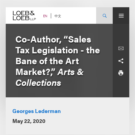
Skip
to
content
中文
EN
Co-Author, “Sales
Tax Legislation - the
Bane of the Art
Market?,”
Arts &
Collections
Georges Lederman
May 22, 2020