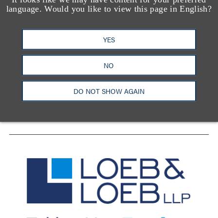
language. Would you like to view this page in English?
YES
洛杉矶
纽约
芝加哥
那什维尔
华盛顿特区
旧金山
泰森斯
代表处
NO
香港
DO NOT SHOW AGAIN
LinkedIn
Facebook
X
YouTube
联系我们
隐私政策
使用条款
订阅中心