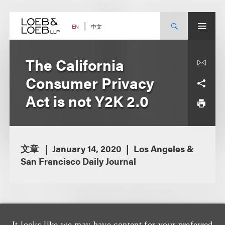
Skip
to
content
中文
EN
The California
Consumer Privacy
Act is not Y2K 2.0
文章
January 14, 2020
Los Angeles &
San Francisco Daily Journal
It looks like we may have content for your preferred