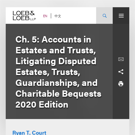
Skip
to
content
中文
EN
Ch. 5: Accounts in
Estates and Trusts,
Litigating Disputed
Estates, Trusts,
Guardianships, and
Charitable Bequests
2020 Edition
Ryan T. Court