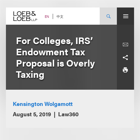
Skip
to
content
中文
EN
For Colleges, IRS’
Endowment Tax
Proposal is Overly
Taxing
Kensington Wolgamott
August 5, 2019
Law360