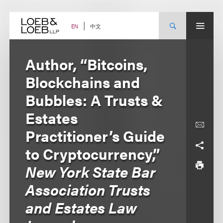
Skip
to
content
中文
EN
Author, “Bitcoins,
Blockchains and
Bubbles: A Trusts &
Estates
Practitioner’s Guide
to Cryptocurrency,”
New York State Bar
Association Trusts
and Estates Law