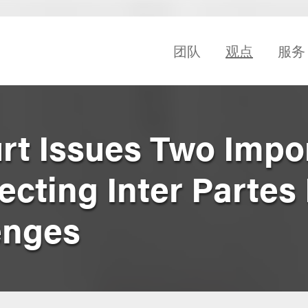
团队
观点
服务
t Issues Two Impo
ecting Inter Partes
enges