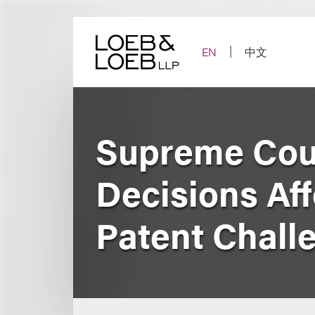
Skip
to
content
EN
中文
Supreme Cour
Decisions Aff
Patent Chall