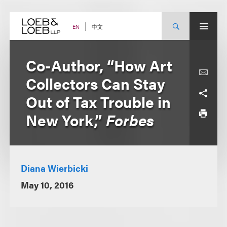
Skip
to
content
中文
EN
Co-Author, “How Art
Collectors Can Stay
Out of Tax Trouble in
New York,”
Forbes
Diana Wierbicki
May 10, 2016