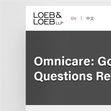
Skip
to
content
EN
中文
Omnicare: Go
Questions R