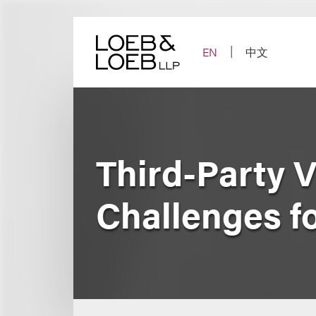
Skip
to
content
EN
中文
Third-Party 
Challenges f