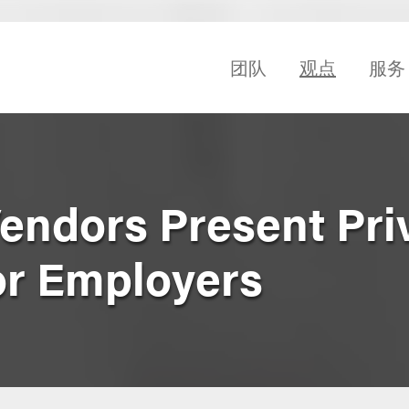
团队
观点
服务
Vendors Present Pri
or Employers