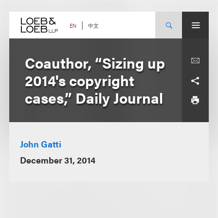
Skip
to
content
中文
EN
Coauthor, “Sizing up
2014's copyright
cases,” Daily Journal
John Gatti
December 31, 2014