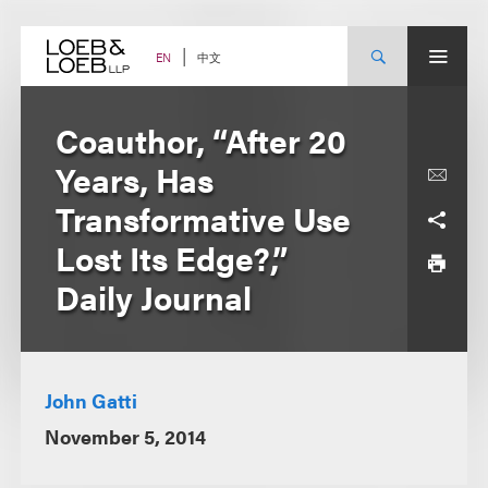
Skip
to
content
中文
EN
Coauthor, “After 20
Years, Has
Transformative Use
Lost Its Edge?,”
Daily Journal
John Gatti
November 5, 2014