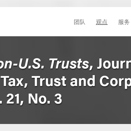
团队
观点
服务
n-U.S. Trusts
, Jour
 Tax, Trust and Cor
 21, No. 3