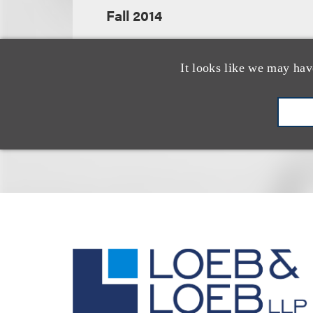
Fall 2014
It looks like we may hav