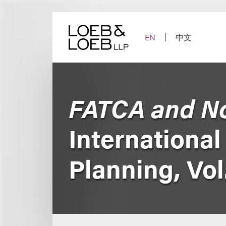
Skip
to
content
EN
中文
FATCA and No
International
Planning, Vol.