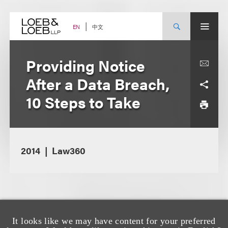
Skip
to
content
中文
EN
Providing Notice
After a Data Breach,
10 Steps to Take
2014
Law360
It looks like we may have content for your preferred