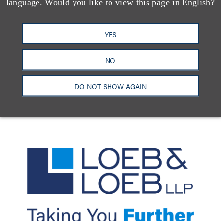
language. Would you like to view this page in English?
YES
洛杉矶
纽约
芝加哥
那什维尔
华盛顿特区
旧金山
泰森斯
代表处
NO
香港
LinkedIn
Facebook
X
YouTube
DO NOT SHOW AGAIN
联系我们
隐私政策
使用条款
订阅中心