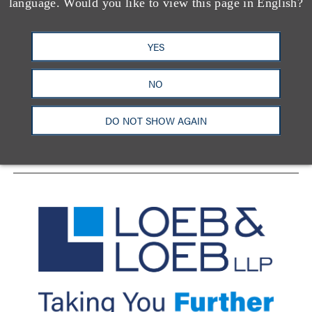
language. Would you like to view this page in English?
YES
洛杉矶
纽约
芝加哥
那什维尔
华盛顿特区
旧金山
泰森斯
代表处
NO
香港
LinkedIn
Facebook
X
YouTube
DO NOT SHOW AGAIN
联系我们
隐私政策
使用条款
订阅中心