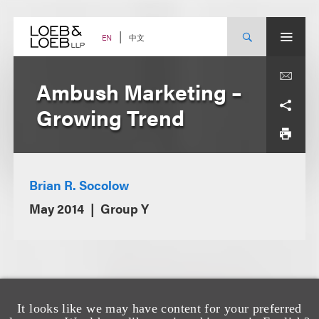
Skip
to
content
中文
EN
Ambush Marketing –
Growing Trend
Brian R. Socolow
May 2014
Group Y
It looks like we may have content for your preferred