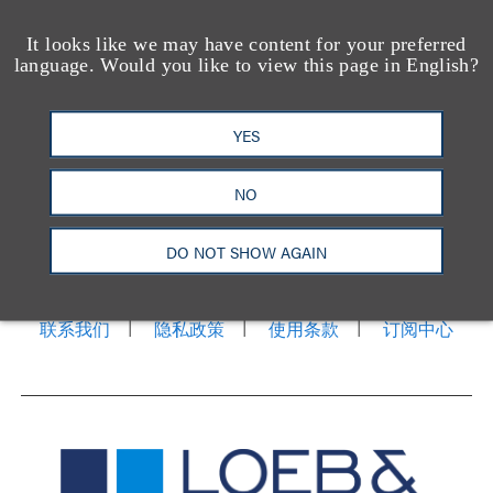
It looks like we may have content for your preferred
language. Would you like to view this page in English?
YES
NO
洛杉矶
纽约
芝加哥
那什维尔
华盛顿特区
旧金山
泰森斯
代表处
DO NOT SHOW AGAIN
香港
LinkedIn
Facebook
X
YouTube
联系我们
隐私政策
使用条款
订阅中心