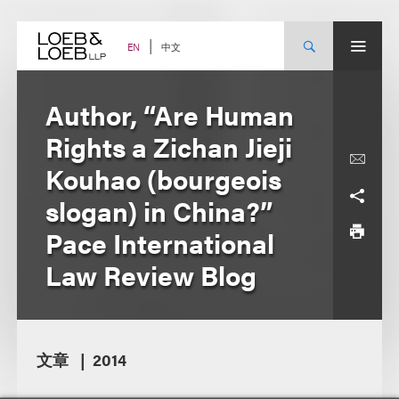
Skip
to
content
中文
EN
Author, “Are Human
Rights a Zichan Jieji
Kouhao (bourgeois
slogan) in China?”
Pace International
Law Review Blog
文章
2014