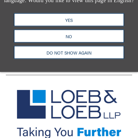
language. Would you like to view this page in English?
YES
洛杉矶
纽约
芝加哥
那什维尔
华盛顿特区
旧金山
泰森斯
代表处
NO
香港
LinkedIn
Facebook
X
YouTube
DO NOT SHOW AGAIN
联系我们
隐私政策
使用条款
订阅中心