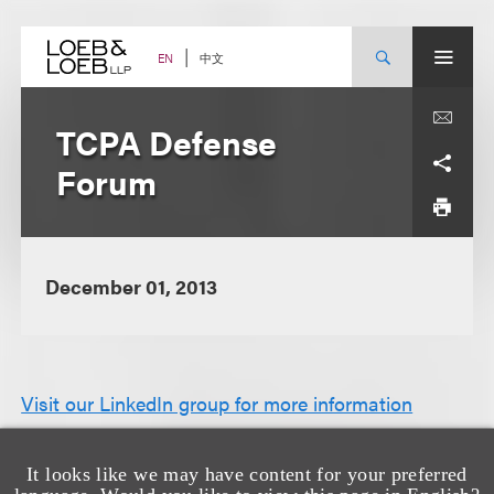
Skip
to
content
中文
EN
TCPA Defense
Forum
December 01, 2013
Visit our LinkedIn group for more information
It looks like we may have content for your preferred