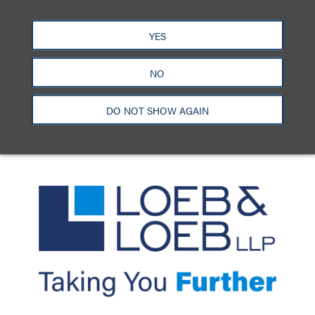
洛杉矶
纽约
芝加哥
那什维尔
YES
华盛顿特区
旧金山
泰森斯
代表处
香港
NO
LinkedIn
Facebook
X
YouTube
联系我们
隐私政策
使用条款
订阅中心
DO NOT SHOW AGAIN