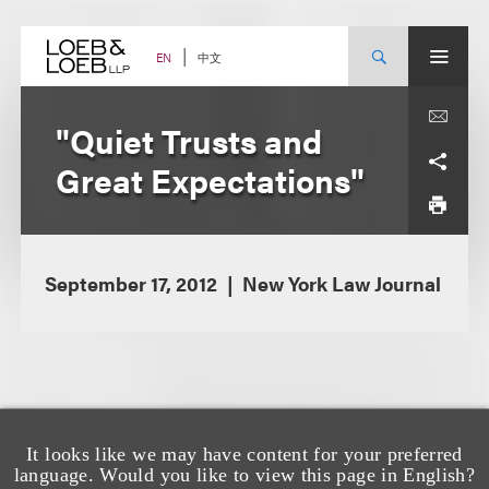
Skip
to
content
中文
EN
"Quiet Trusts and
Great Expectations"
September 17, 2012
New York Law Journal
It looks like we may have content for your preferred
language. Would you like to view this page in English?