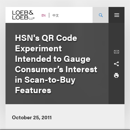
Skip
to
content
中文
EN
HSN's QR Code
Experiment
Intended to Gauge
Consumer’s Interest
in Scan-to-Buy
Features
October 25, 2011