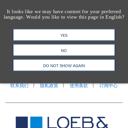
It looks like we may have content for your preferred
language. Would you like to view this page in English?
YES
NO
洛杉矶
纽约
芝加哥
那什维尔
华盛顿特区
旧金山
泰森斯
代表处
DO NOT SHOW AGAIN
香港
LinkedIn
Facebook
X
YouTube
联系我们
隐私政策
使用条款
订阅中心