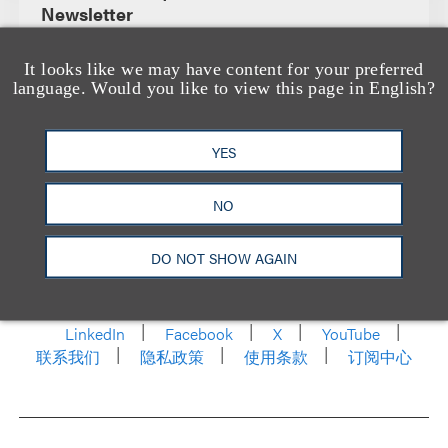
Newsletter
It looks like we may have content for your preferred
language. Would you like to view this page in English?
YES
NO
洛杉矶
纽约
芝加哥
那什维尔
DO NOT SHOW AGAIN
华盛顿特区
旧金山
泰森斯
代表处
香港
LinkedIn
Facebook
X
YouTube
联系我们
隐私政策
使用条款
订阅中心