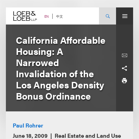
Skip
to
content
中文
EN
California Affordable
Housing: A
Narrowed
Invalidation of the
Los Angeles Density
Bonus Ordinance
Paul Rohrer
June 18, 2009
Real Estate and Land Use