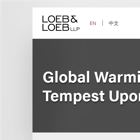
Skip
to
content
EN
中文
Global Warmin
Tempest Upo