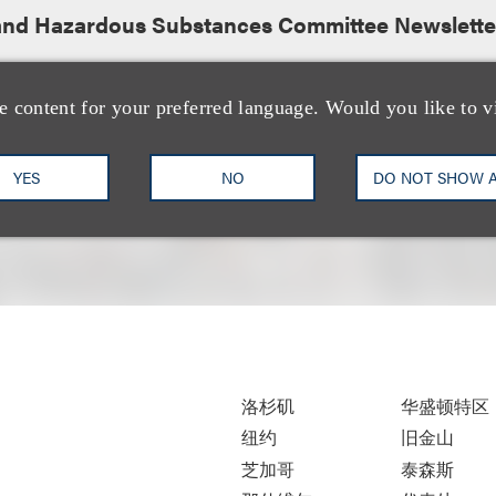
and Hazardous Substances Committee Newslette
e content for your preferred language. Would you like to v
YES
NO
DO NOT SHOW 
洛杉矶
华盛顿特区
纽约
旧金山
芝加哥
泰森斯