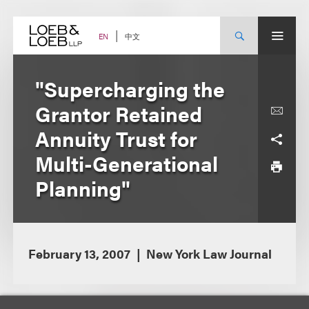
Skip
to
content
中文
EN
"Supercharging the
Grantor Retained
Annuity Trust for
Multi-Generational
Planning"
February 13, 2007
New York Law Journal