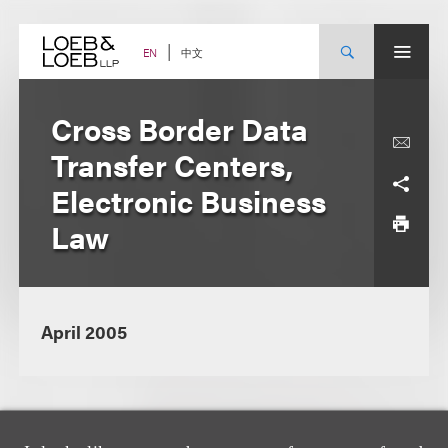
Skip
to
content
中文
EN
Cross Border Data
Transfer Centers,
Electronic Business
Law
April 2005