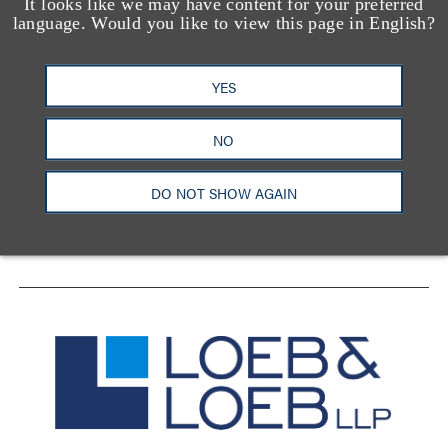
It looks like we may have content for your preferred
language. Would you like to view this page in English?
YES
洛杉矶
纽约
芝加哥
那什维尔
华盛顿特区
旧金山
泰森斯
代表处
NO
香港
DO NOT SHOW AGAIN
LinkedIn
Facebook
X
YouTube
联系我们
隐私政策
使用条款
订阅中心