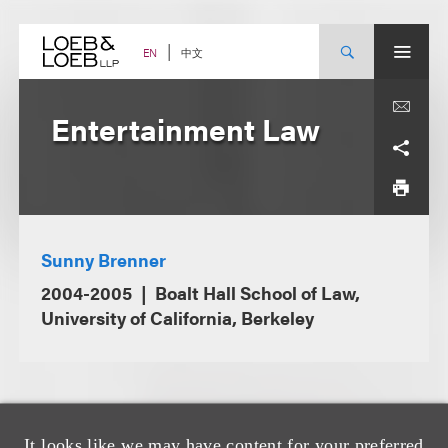
Skip
to
content
中文
EN
Entertainment Law
Sunny Brenner
2004-2005
Boalt Hall School of Law,
University of California, Berkeley
It looks like we may have content for your preferred