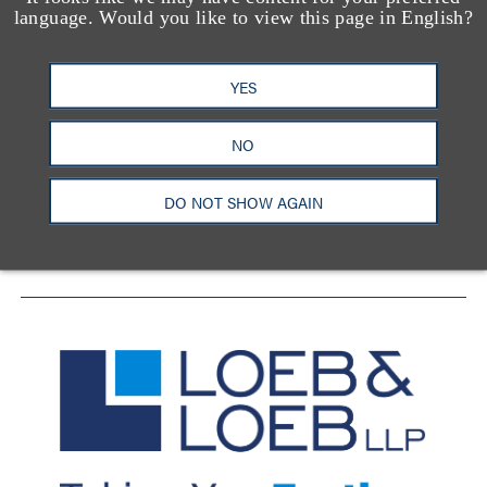
language. Would you like to view this page in English?
YES
洛杉矶
纽约
芝加哥
那什维尔
华盛顿特区
旧金山
泰森斯
代表处
NO
香港
DO NOT SHOW AGAIN
LinkedIn
Facebook
X
YouTube
联系我们
隐私政策
使用条款
订阅中心