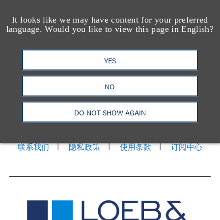
It looks like we may have content for your preferred
language. Would you like to view this page in English?
YES
NO
洛杉矶
纽约
芝加哥
那什维尔
华盛顿特区
旧金山
泰森斯
代表处
DO NOT SHOW AGAIN
香港
LinkedIn
Facebook
X
YouTube
联系我们
隐私政策
使用条款
订阅中心