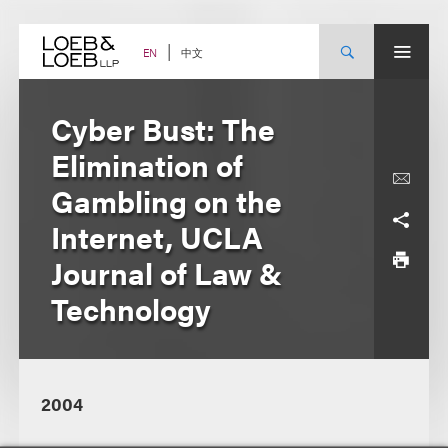
Skip
to
content
中文
EN
Cyber Bust: The
Elimination of
Gambling on the
Internet, UCLA
Journal of Law &
Technology
2004