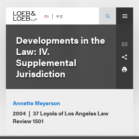
Skip
to
content
中文
EN
Developments in the
Law: IV.
Supplemental
Jurisdiction
Annette Meyerson
2004
37 Loyola of Los Angeles Law
Review 1501