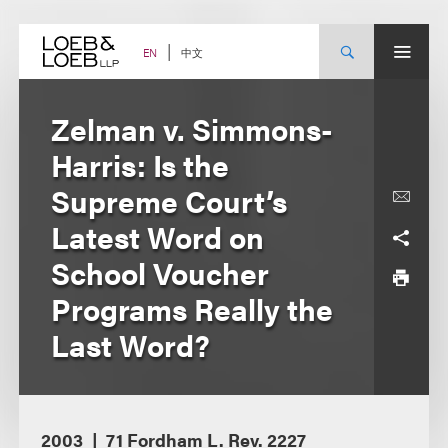
Skip
to
content
中文
EN
Zelman v. Simmons-
Harris: Is the
Supreme Court’s
Latest Word on
School Voucher
Programs Really the
Last Word?
2003
71 Fordham L. Rev. 2227