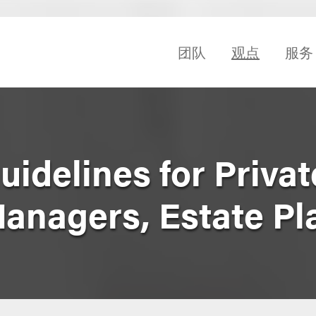
团队
观点
服务
idelines for Privat
anagers, Estate Pl