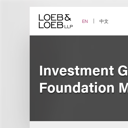
Skip
to
content
EN
中文
Investment Gu
Foundation M