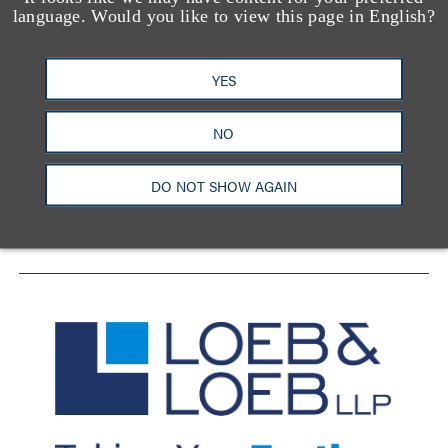
language. Would you like to view this page in English?
YES
洛杉矶
纽约
芝加哥
那什维尔
华盛顿特区
旧金山
泰森斯
代表处
NO
香港
DO NOT SHOW AGAIN
LinkedIn
Facebook
X
YouTube
联系我们
隐私政策
使用条款
订阅中心