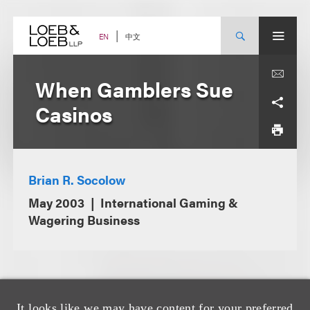
Skip
to
content
中文
EN
When Gamblers Sue
Casinos
Brian R. Socolow
May 2003
International Gaming &
Wagering Business
It looks like we may have content for your preferred