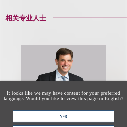
相关专业人士
It looks like we may have content for your preferred
language. Would you like to view this page in English?
YES
Jason R. Lilien