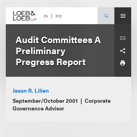
Skip
to
content
中文
EN
Audit Committees A
Preliminary
Pregress Report
Jason R. Lilien
September/October 2001
Corporate
Governance Advisor