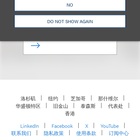
NO
Co-Chair, Nonprofits & Tax-
Exempt Organizations
DO NOT SHOW AGAIN
+1.212.407.4911
Email
洛杉矶
纽约
芝加哥
那什维尔
华盛顿特区
旧金山
泰森斯
代表处
香港
LinkedIn
Facebook
X
YouTube
联系我们
隐私政策
使用条款
订阅中心