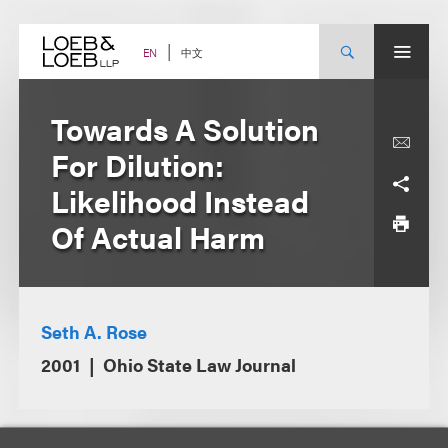
Skip
to
content
中文
EN
Towards A Solution
For Dilution:
Likelihood Instead
Of Actual Harm
Seth A. Rose
2001
Ohio State Law Journal