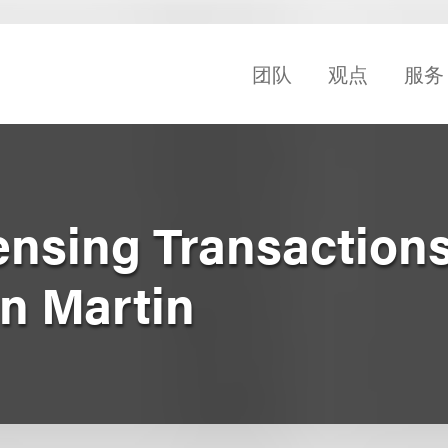
团队
观点
服务
ensing Transactions
an Martin