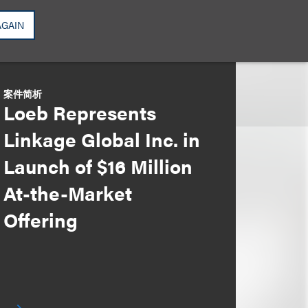
AGAIN
案件简析
Loeb Represents
Linkage Global Inc. in
Launch of $16 Million
At-the-Market
Offering