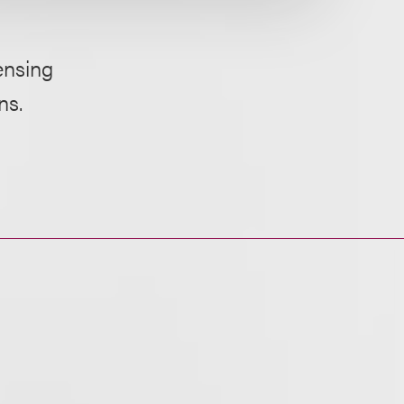
ensing
ns.