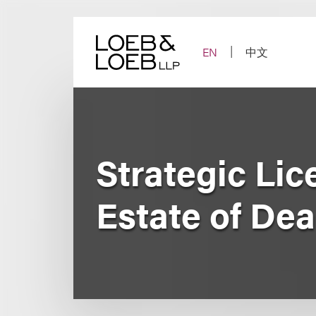
Skip
to
content
EN
中文
Strategic Lic
Estate of De