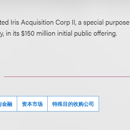
ed Iris Acquisition Corp II, a special purpose
 in its $150 million initial public offering.
与金融
资本市场
特殊目的收购公司