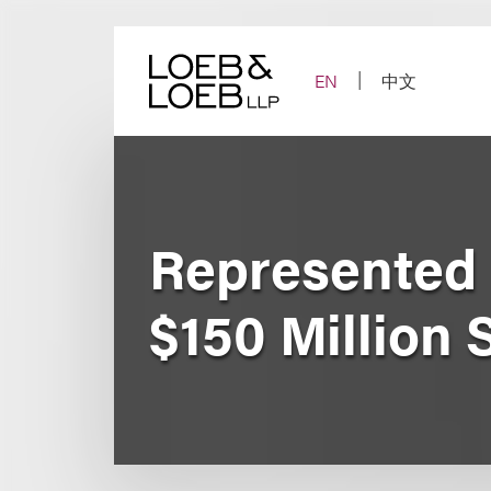
Skip
to
content
EN
中文
Represented I
$150 Million