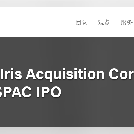
团队
观点
服务
ris Acquisition Corp
 SPAC IPO