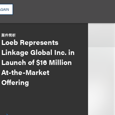
AGAIN
案件简析
Loeb Represents
Linkage Global Inc. in
Launch of $16 Million
At-the-Market
Offering