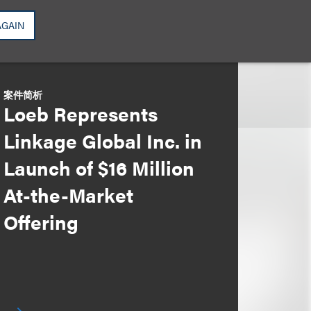
AGAIN
案件简析
Loeb Represents
Linkage Global Inc. in
Launch of $16 Million
At-the-Market
Offering