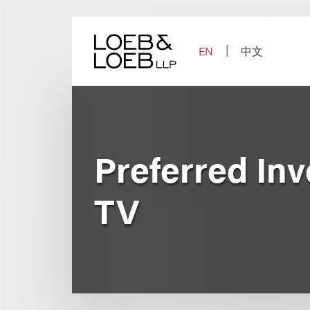
Skip
to
content
EN
中文
Preferred In
TV