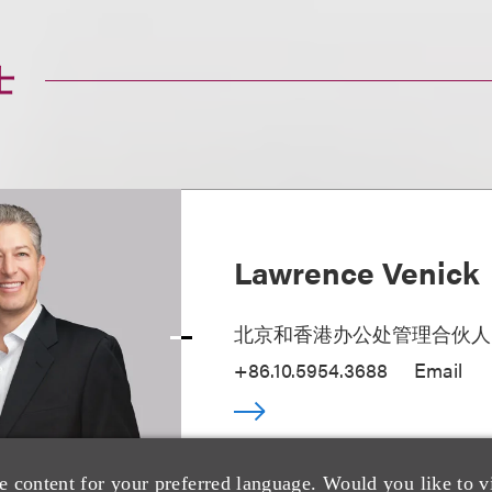
士
Lawrence Venick
北京和香港办公处管理合伙人
+86.10.5954.3688
Email
e content for your preferred language. Would you like to v