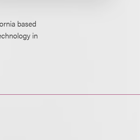
fornia based
echnology in