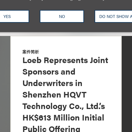
YES
NO
DO NOT SHOW 
案件简析
Loeb Represents Joint
Sponsors and
Underwriters in
Shenzhen HQVT
Technology Co., Ltd.’s
HK$613 Million Initial
Public Offering