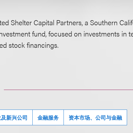
ed Shelter Capital Partners, a Southern Cali
investment fund, focused on investments in t
red stock financings.
投及新兴公司
金融服务
资本市场、公司与金融