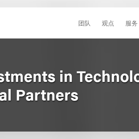
团队
观点
服务
estments in Technol
al Partners