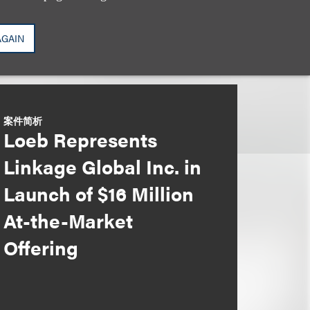
AGAIN
案件简析
Loeb Represents
Linkage Global Inc. in
Launch of $16 Million
At-the-Market
Offering