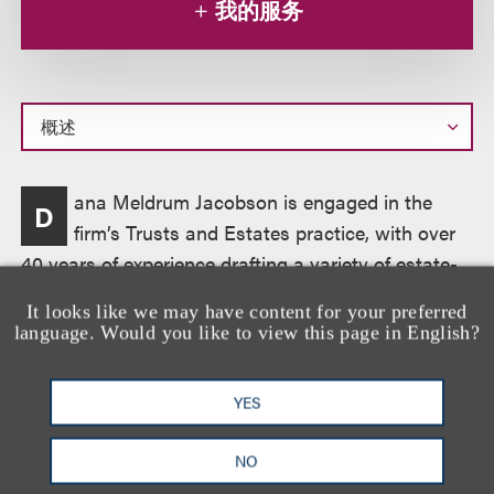
我的服务
概
ana Meldrum Jacobson is engaged in the
D
述
firm’s Trusts and Estates practice, with over
40 years of experience drafting a variety of estate-
planning documents.
It looks like we may have content for your preferred
language. Would you like to view this page in English?
资质
YES
NO
教育背景