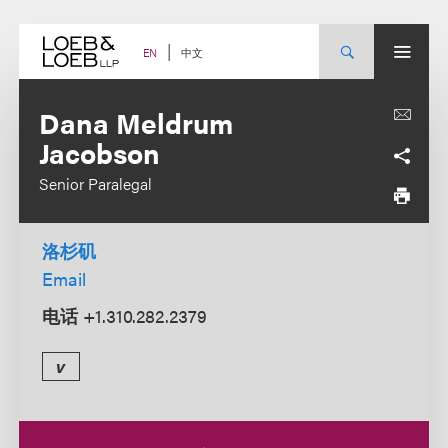
Skip
to
content
中文
EN
Dana Meldrum
Jacobson
Senior Paralegal
洛杉矶
Email
电话
+1.310.282.2379
v