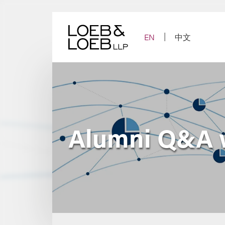
Skip
to
content
EN
中文
Alumni Q&A w