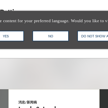
 Pettigrew
e content for your preferred language. Would you like to v
13
Email
YES
NO
DO NOT SHOW 
消息/新闻稿