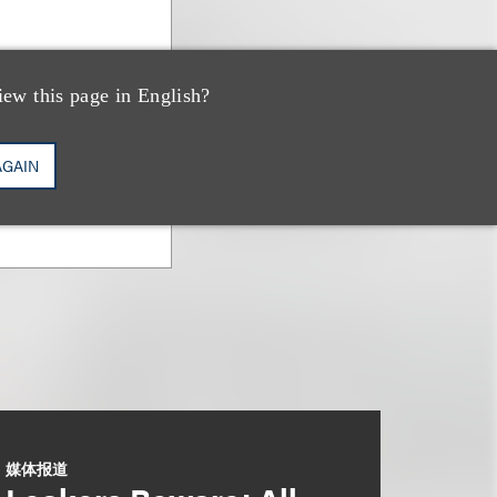
iew this page in English?
AGAIN
媒体报道