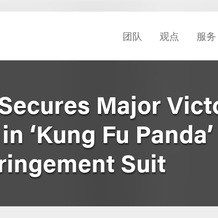
团队
观点
服务
Secures Major Victo
n ‘Kung Fu Panda’
fringement Suit