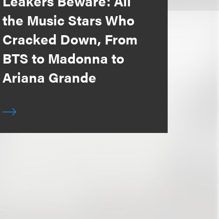
Leakers Beware: All
the Music Stars Who
Cracked Down, From
BTS to Madonna to
Ariana Grande