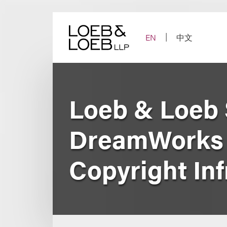
Skip
to
content
EN
中文
Loeb & Loeb 
DreamWorks i
Copyright In