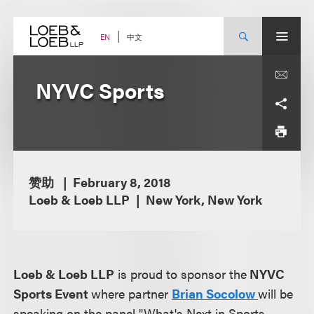
Skip
to
content
中文
EN
NYVC Sports
赞助
February 8, 2018
Loeb & Loeb LLP
New York, New York
Loeb & Loeb LLP
is proud to sponsor the
NYVC
Sports Event
where partner
Brian Socolow
will be
speaking on the panel "What's Next in Sports