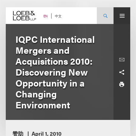
Skip
to
content
中文
EN
IQPC International
Mergers and
Acquisitions 2010:
Discovering New
Opportunity in a
Changing
Environment
赞助
April 1, 2010