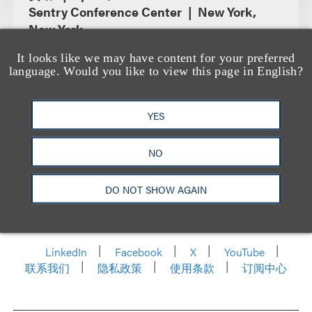
Sentry Conference Center
New York,
New York
It looks like we may have content for your preferred
language. Would you like to view this page in English?
YES
NO
DO NOT SHOW AGAIN
洛杉矶
纽约
芝加哥
那什维尔
华盛顿特区
旧金山
泰森斯
代表处
香港
LinkedIn
Facebook
X
YouTube
联系我们
隐私政策
使用条款
订阅中心