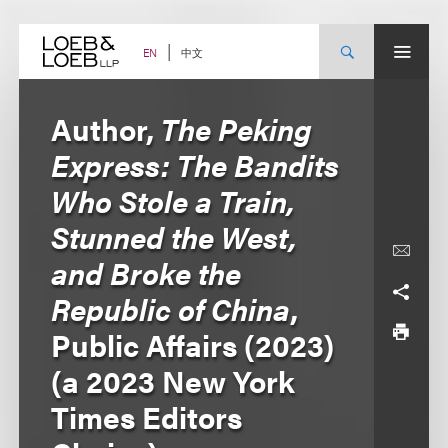
Skip
to
content
中文
EN
Author,
The Peking
Express: The Bandits
Who Stole a Train,
Stunned the West,
and Broke the
Republic of China
,
Public Affairs (2023)
(a 2023 New York
Times Editors