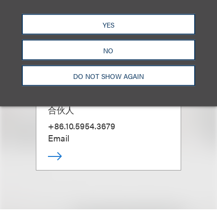
YES
NO
DO NOT SHOW AGAIN
James M. Zimmerman
合伙人
+86.10.5954.3679
Email